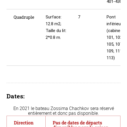
401-430);
Quadruple
Surface:
7
Pont
12.8 m2;
inférieur
Taille du lit:
(cabines
2*0.8 m.
101, 103,
105, 107,
109, 111,
113)
Dates:
En 2021 le bateau Zossima Chachkov sera réservé
entièrement et donc pas disponible.
Direction
Pas de dates de départs