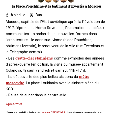
la Place Pouchkine et la bâtiment d'Izvestia à Moscou
à pied
ou
Bus
Moscou, capitale de l’Etat soviétique après la Révolution de
1917, l'époque de Homo Soveticus, l'incarnation des idéaux
communistes. La recherche de nouvelles formes dans
l’architecture - le constructivisme (place Pouchkine,
bâtiment Izvestia), le renouveau de la ville (rue Tverskaïa et
le Télégraphe central).
gratte-ciel staliniens
- Les
comme symboles des années
d’après-guerre (en option, la visite du musée-appartement
Oulanova, tlj sauf vendredi et samedi, 11h -17h).
métro
- La découverte des plus belles stations du
moscovite
. La place Loubianka avec le sinistre siège du
KGB.
- Pause déjeuner dans le centre-ville
Après-midi
parc VDNkH
L’après-midi, visite du
, l’ancienne exposition