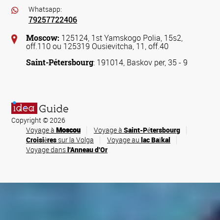
Whatsapp:
79257722406
Moscow:
125124, 1st Yamskogo Polia, 15s2,
off.110 ou 125319 Ousievitcha, 11, off.40
Saint-Pétersbourg
: 191014, Baskov per, 35 - 9
Copyright © 2026
Voyage à
Moscou
Voyage à
Saint-Pétersbourg
Croisières
sur la Volga
Voyage au
lac Baïkal
Voyage dans
l'Anneau d'Or