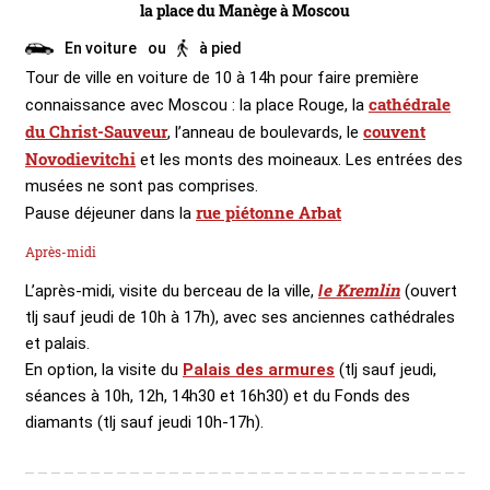
la place du Manège à Moscou
En voiture
ou
à pied
Tour de ville en voiture de 10 à 14h pour faire première
cathédrale
connaissance avec Moscou : la place Rouge, la
du Christ-Sauveur
couvent
, l’anneau de boulevards, le
Novodievitchi
et les monts des moineaux. Les entrées des
musées ne sont pas comprises.
rue piétonne Arbat
Pause déjeuner dans la
Après-midi
e Kremlin
L’après-midi, visite du berceau de la ville,
l
(ouvert
tlj sauf jeudi de 10h à 17h), avec ses anciennes cathédrales
et palais.
En option, la visite du
Palais des armures
(tlj sauf jeudi,
séances à 10h, 12h, 14h30 et 16h30) et du Fonds des
diamants (tlj sauf jeudi 10h-17h).