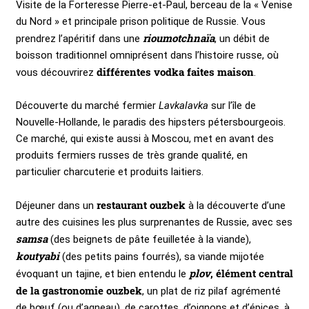
Visite de la Forteresse Pierre-et-Paul, berceau de la « Venise
du Nord » et principale prison politique de Russie. Vous
rioumotchnaïa
prendrez l’apéritif dans une
, un débit de
boisson traditionnel omniprésent dans l’histoire russe, où
différentes vodka faites maison
vous découvrirez
.
Découverte du marché fermier
Lavkalavka
sur l’île de
Nouvelle-Hollande, le paradis des hipsters pétersbourgeois.
Ce marché, qui existe aussi à Moscou, met en avant des
produits fermiers russes de très grande qualité, en
particulier charcuterie et produits laitiers.
restaurant ouzbek
Déjeuner dans un
à la découverte d’une
autre des cuisines les plus surprenantes de Russie, avec ses
samsa
(des beignets de pâte feuilletée à la viande),
koutyabi
(des petits pains fourrés), sa viande mijotée
plov
, élément central
évoquant un tajine, et bien entendu le
de la gastronomie ouzbek
, un plat de riz pilaf agrémenté
de bœuf (ou d’agneau), de carottes, d’oignons et d’épices, à