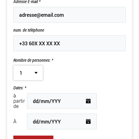
Adresse E-mail
*
num. de téléphone
Nombre de personnes: *
1
Dates: *
à
partir
de
À