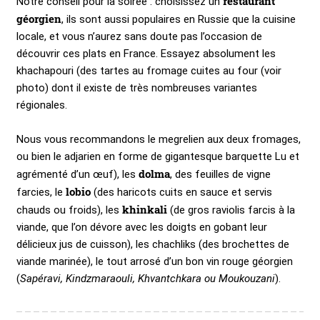
restaurant
Notre conseil pour la soirée : choisissez un
géorgien
, ils sont aussi populaires en Russie que la cuisine
locale, et vous n’aurez sans doute pas l’occasion de
découvrir ces plats en France. Essayez absolument les
khachapouri (des tartes au fromage cuites au four (voir
photo) dont il existe de très nombreuses variantes
régionales.
Nous vous recommandons le megrelien aux deux fromages,
ou bien le adjarien en forme de gigantesque barquette Lu et
dolma
agrémenté d’un œuf), les
, des feuilles de vigne
lobio
farcies, le
(des haricots cuits en sauce et servis
khinkali
chauds ou froids), les
(de gros raviolis farcis à la
viande, que l’on dévore avec les doigts en gobant leur
délicieux jus de cuisson), les chachliks (des brochettes de
viande marinée), le tout arrosé d’un bon vin rouge géorgien
(
Sapéravi, Kindzmaraouli, Khvantchkara ou Moukouzani
).