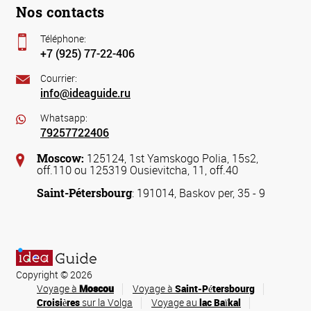
Nos contacts
Téléphone:
+7 (925) 77-22-406
Courrier:
info@ideaguide.ru
Whatsapp:
79257722406
Moscow:
125124, 1st Yamskogo Polia, 15s2,
off.110 ou 125319 Ousievitcha, 11, off.40
Saint-Pétersbourg
: 191014, Baskov per, 35 - 9
Copyright © 2026
Voyage à
Moscou
Voyage à
Saint-Pétersbourg
Croisières
sur la Volga
Voyage au
lac Baïkal