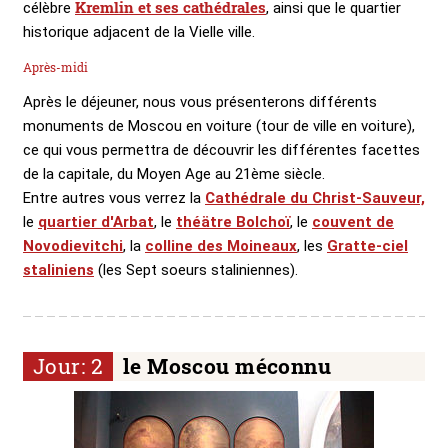
Kremlin et ses cathédrales
célèbre
, ainsi que le quartier
historique adjacent de la Vielle ville.
Après-midi
Après le déjeuner, nous vous présenterons différents
monuments de Moscou en voiture (tour de ville en voiture),
ce qui vous permettra de découvrir les différentes facettes
de la capitale, du Moyen Age au 21ème siècle.
Entre autres vous verrez la
Cathédrale du Christ-Sauveur,
le
quartier d'Arbat
, le
théätre Bolchoï
, le
couvent de
Novodievitchi
, la
colline des Moineaux
, les
Gratte-ciel
staliniens
(les Sept soeurs staliniennes).
Jour: 2
le Moscou méconnu