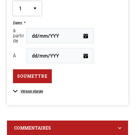
1
Dates: *
à
partir
de
À
SOUMETTRE
Vérsion élargie
COMMENTAIRES