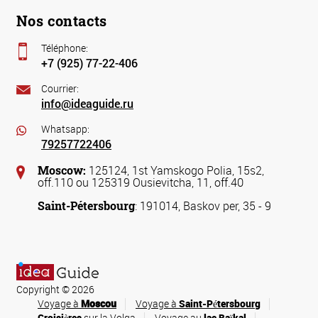
Nos contacts
Téléphone:
+7 (925) 77-22-406
Courrier:
info@ideaguide.ru
Whatsapp:
79257722406
Moscow:
125124, 1st Yamskogo Polia, 15s2,
off.110 ou 125319 Ousievitcha, 11, off.40
Saint-Pétersbourg
: 191014, Baskov per, 35 - 9
Copyright © 2026
Voyage à
Moscou
Voyage à
Saint-Pétersbourg
Croisières
sur la Volga
Voyage au
lac Baïkal