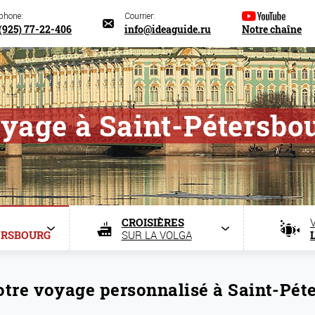
éphone:
Courrier:
(925) 77-22-406
info@ideaguide.ru
Notre chaîne
yage à Saint-Pétersbo
CROISIÈRES
ERSBOURG
SUR LA VOLGA
otre voyage personnalisé à Saint-Pét