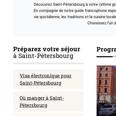
Découvrez Saint-Pétersbourg à votre rythme grâ
En compagnie de notre guide francophone exper
vie quotidienne, les traditions et la cuisine loc
Choisissez l’un
Préparez votre séjour
Progr
à Saint-Pétersbourg
tersbourg en 2 jours
Visa électronique pour
culturelle de Russie compte nombre de sites
 de toutes sortes : cathédrales, musées, galeries,
Saint-Pétersbourg
ous avez 2 jours pour découvrir la ville, nous vous
onsulter notre programme qui réunit les
ttractions de la ville.
Où manger à Saint-
Pétersbourg
SUITE