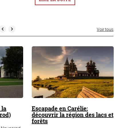
Voir tous
 la
Escapade en Carélie:
Ci
rod)
découvrir la région des lacs et
en
forêts