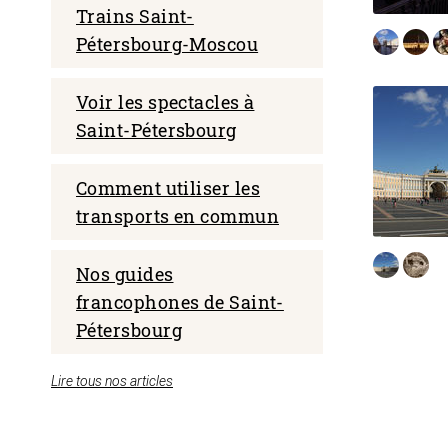
Trains Saint-
Pétersbourg-Moscou
Programme intégral de
Voir les spectacles à
visites de Saint-
Saint-Pétersbourg
Pétersbourg : 3 jours
complets
Comment utiliser les
Programme dense pour ceux qui
transports en commun
souhaitent voir un maximum dans
le temps imparti : il est composé
de manière à vous permettre de
découvrir la ville et les résidences
Nos guides
alentour.
francophones de Saint-
Pétersbourg
LIRE LA SUITE
Lire tous nos articles