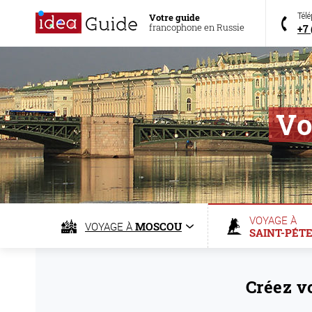
Votre guide
Tél
francophone en Russie
+7 
Vo
VOYAGE À
VOYAGE À
MOSCOU
SAINT-PÉT
Créez v