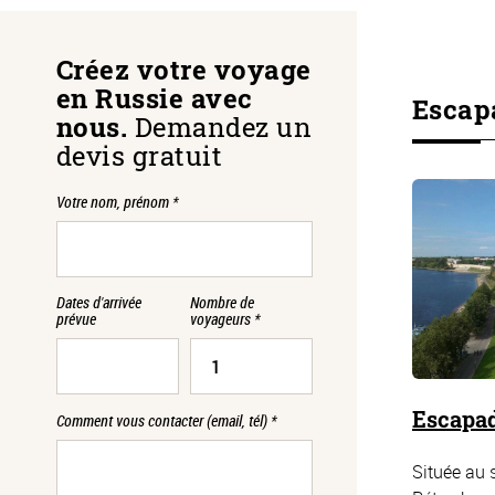
Créez votre voyage
en Russie avec
Escap
nous.
Demandez un
devis gratuit
Votre nom, prénom
*
Dates d'arrivée
Nombre de
prévue
voyageurs
*
e
Circuit de 3 jours en Carélie
Escapad
Comment vous contacter (email, tél)
*
en hiver
Située au 