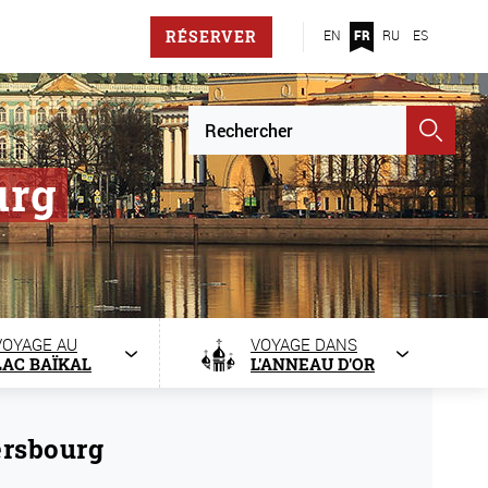
RÉSERVER
EN
FR
RU
ES
urg
VOYAGE AU
VOYAGE DANS
LAC BAÏKAL
L'ANNEAU D'OR
ersbourg