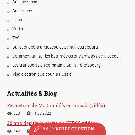
Сuisine russe
Bain russe
Liens
Vodka
Thé
Ballet et opéra à Moscou et Saint-Pétersbourg
Comment utiliser les bus, métros et tramways de Moscou
Les transports en commun à Saint-Pétersbourg
Visa électronique pour la Russie
Actualités & Blog
Fermeture de McDonald's en Russie (vidéo)
523
11.03.2022
30 ans depuis la chute de l'URSS (vidéo)
POSEZ
VOTRE QUESTION
742
26.12.2021