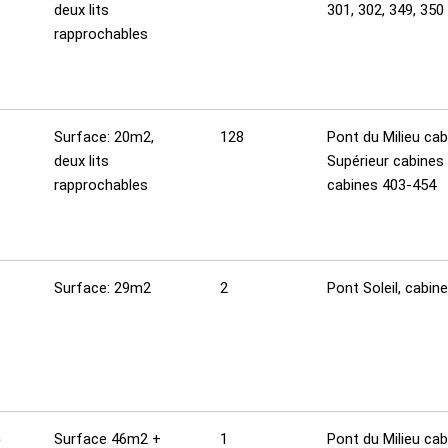
deux lits
301, 302, 349, 350
rapprochables
Surface: 20m2,
128
Pont du Milieu ca
deux lits
Supérieur cabines
rapprochables
cabines 403-454
Surface: 29m2
2
Pont Soleil, cabin
e
Surface 46m2 +
1
Pont du Milieu cab