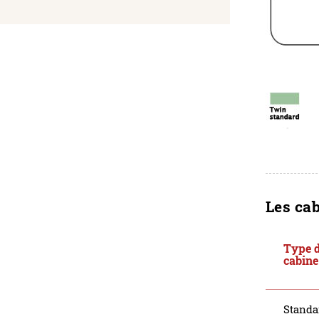
Les ca
Type 
cabine
Standa