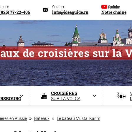
éphone:
Courrier:
(925) 77-22-406
info@ideaguide.ru
Notre chaîne
aux de croisières sur la 
CROISIÈRES
ERSBOURG
SUR LA VOLGA
ières en Russie
Bateaux
Le bateau Mustai Karim