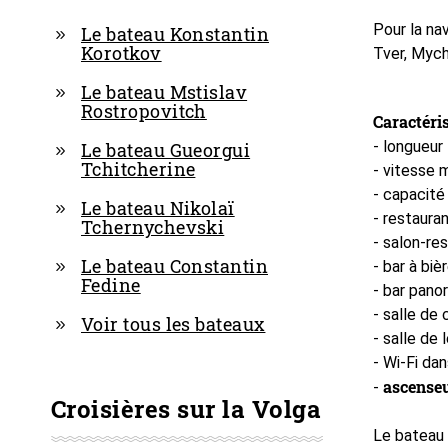
Pour la na
Le bateau Konstantin
Korotkov
Tver, Mych
Le bateau Mstislav
Rostropovitch
Caractéris
- longueur
Le bateau Gueorgui
Tchitcherine
- vitesse 
- capacité
Le bateau Nikolaï
- restaura
Tchernychevski
- salon-re
Le bateau Constantin
- bar à biè
Fedine
- bar pano
- salle de
Voir tous les bateaux
- salle de 
- Wi-Fi da
ascenseu
-
Croisières sur la Volga
Le bateau 