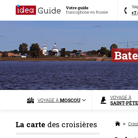
Votre guide
Tél
francophone en Russie
+7 
Bate
VOYAGE À
VOYAGE À
MOSCOU
SAINT-PÉT
La carte
des croisières
Crois