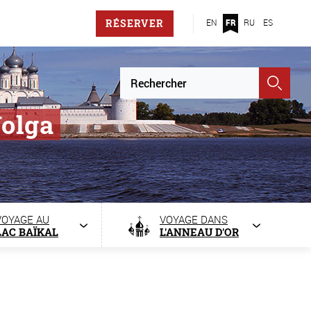
RÉSERVER
EN
FR
RU
ES
Volga
VOYAGE AU
VOYAGE DANS
LAC BAÏKAL
L'ANNEAU D'OR