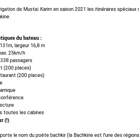
vigation de Mustaï Karim en saison 2021 les itinéraires spéciaux
kine.
tiques du bateau :
 131m, largeur 16,8 m
max. 25km/h
 338 passagers
nt (200 places)
staurant (200 places)
re
ramique
 conférence
lecture
ns toutes les cabines
r (!)
porte le nom du poète bachkir (la Bachkirie est l'une des région