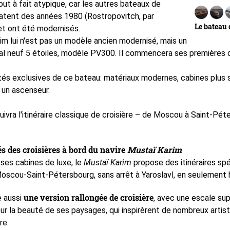
out à fait atypique, car les autres bateaux de
datent des années 1980 (Rostropovitch, par
Le bateau 
t ont été modernisés.
im lui n'est pas un modèle ancien modernisé, mais un
vial neuf 5 étoiles, modèle PV300. Il commencera ses premières c
ités exclusives de ce bateau: matériaux modernes, cabines plus 
 un ascenseur.
suivra l'itinéraire classique de croisière – de Moscou à Saint-Pét
és des croisières à bord du navire
Mustaï Karim
 ses cabines de luxe, le
Mustaï Karim
propose des itinéraires spéc
Moscou-Saint-Pétersbourg, sans arrêt à Yaroslavl, en seulement h
une version rallongée de croisière
e aussi
, avec une escale su
ur la beauté de ses paysages, qui inspirèrent de nombreux artis
re.