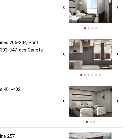
bines 205-244, Pont
 303-347, des Canots
es 401-402
ine 257