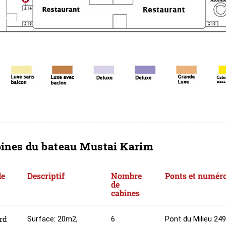
bines du bateau Mustai Karim
de
Descriptif
Nombre
Ponts et numéro
de
cabines
rd
Surface: 20m2,
6
Pont du Milieu 249