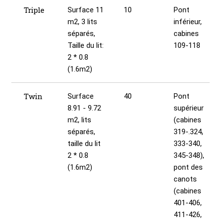
Triple
Surface 11
10
Pont
m2, 3 lits
inférieur,
séparés,
cabines
Taille du lit:
109-118
2 * 0.8
(1.6m2)
Twin
Surface
40
Pont
8.91 - 9.72
supérieur
m2, lits
(cabines
séparés,
319-.324,
taille du lit
333-340,
2 * 0.8
345-348),
(1.6m2)
pont des
canots
(cabines
401-406,
411-426,