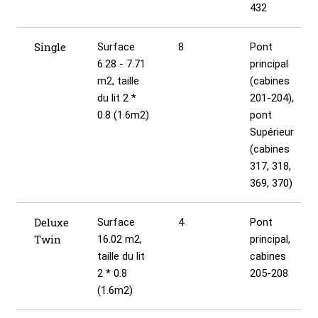
432
Single
Surface
8
Pont
6.28 - 7.71
principal
m2, taille
(cabines
du lit 2 *
201-204),
0.8 (1.6m2)
pont
Supérieur
(cabines
317, 318,
369, 370)
Deluxe
Surface
4
Pont
Twin
16.02 m2,
principal,
taille du lit
cabines
2 * 0.8
205-208
(1.6m2)