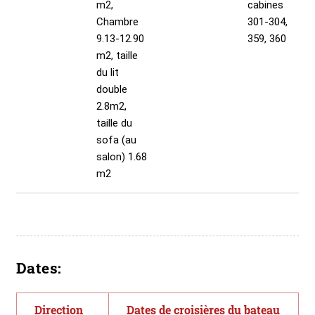
m2,
cabines
Chambre
301-304,
9.13-12.90
359, 360
m2, taille
du lit
double
2.8m2,
taille du
sofa (au
salon) 1.68
m2
Dates:
Direction
Dates de croisières du bateau