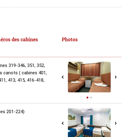
éros des cabines
Photos
ines 319-346, 351, 352,
s canots ( cabines 401,
411, 413, 415, 416-418,
ines 201-224)