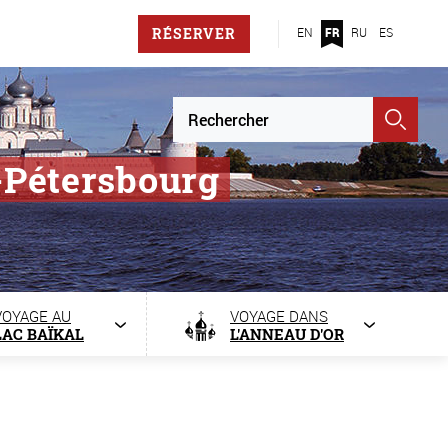
RÉSERVER
EN
FR
RU
ES
-Pétersbourg
VOYAGE AU
VOYAGE DANS
LAC BAÏKAL
L'ANNEAU D'OR