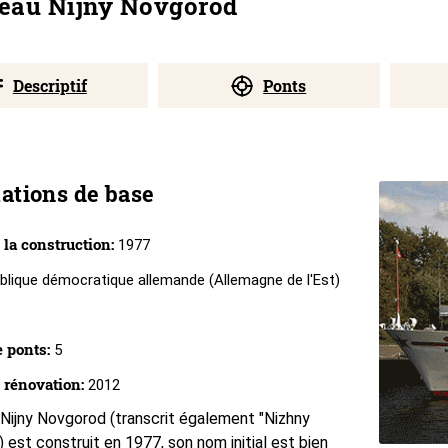
teau Nijny Novgorod
Descriptif
Ponts
ations de base
 la construction:
1977
lique démocratique allemande (Allemagne de l'Est)
1
 ponts:
5
 rénovation:
2012
Nijny Novgorod (transcrit également "Nizhny
 est construit en 1977, son nom initial est bien