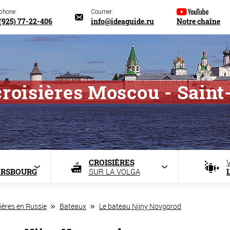
éphone:
Courrier:
(925) 77-22-406
info@ideaguide.ru
Notre chaîne
croisières Moscou - Saint
CROISIÈRES
ERSBOURG
SUR LA VOLGA
ières en Russie
Bateaux
Le bateau Nijny Novgorod