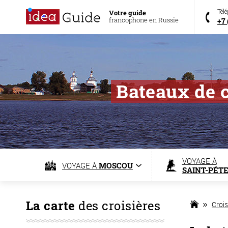
Votre guide
Tél
francophone en Russie
+7 
Bateaux de 
VOYAGE À
VOYAGE À
MOSCOU
SAINT-PÉT
La carte
des croisières
Crois