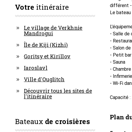
Votre
itinéraire
différent -
Le bateau 
L'équipeme
Le village de Verkhnie
Mandrogui
- Salle de
- Restaura
Île de Kiji (Kizhi)
- Salon de
- Petit bar
Goritsy et Kirillov
- Sauna
Iaroslavl
- Chambre
- Infirmeri
Ville d'Ouglitch
- Wi-Fi dan
Découvrir tous les sites de
l'itinéraire
Capacité :
Plan d
Bateaux
de croisières