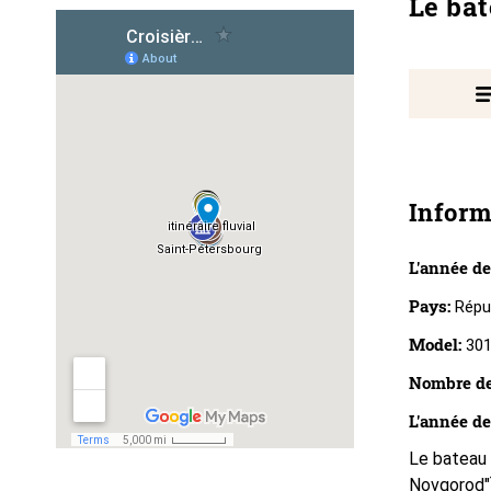
Le ba
Inform
L'année de
Pays:
Répub
Model:
30
Nombre de
L'année de
Le bateau 
Novgorod")