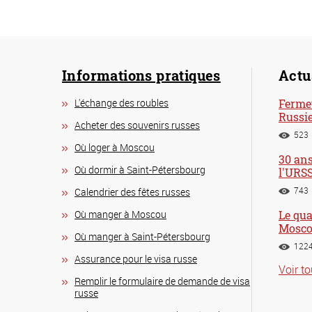
Informations pratiques
Actu
L'échange des roubles
Ferme
Russie
Acheter des souvenirs russes
523
Où loger à Moscou
30 ans
Où dormir à Saint-Pétersbourg
l'URSS
743
Calendrier des fêtes russes
Où manger à Moscou
Le qua
Mosc
Où manger à Saint-Pétersbourg
122
Assurance pour le visa russe
Voir t
Remplir le formulaire de demande de visa
russe