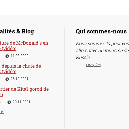
alités & Blog
Qui sommes-nous
ture de McDonald's en
Nous sommes là pour vous
 (vidéo)
alternative au tourisme d
11.03.2022
Russie
Lire plus
 depuis la chute de
 (vidéo)
26.12.2021
rtier de Kitaï-gorod de
ou
4
20.11.2021
ous