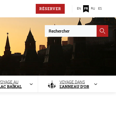
RÉSERVER
EN
FR
RU
ES
VOYAGE AU
VOYAGE DANS
LAC BAÏKAL
L'ANNEAU D'OR