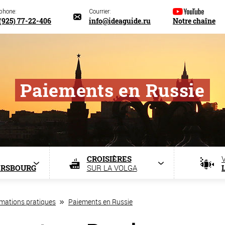
éphone:
Courrier:
(925) 77-22-406
info@ideaguide.ru
Notre chaîne
Paiements en Russie
CROISIÈRES
ERSBOURG
SUR LA VOLGA
rmations pratiques
Paiements en Russie