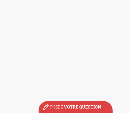
POSEZ
VOTRE QUESTION
Voyage au
lac Baïkal
Voyage dans
l'Anneau d'Or