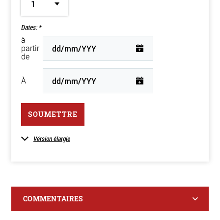
1
Dates: *
à
partir
de
À
SOUMETTRE
Vérsion élargie
COMMENTAIRES