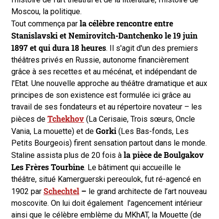
Moscou, la politique.
la célèbre rencontre entre
Tout commença par
Stanislavski et Nemirovitch-Dantchenko le 19 juin
1897 et qui dura 18 heures
. Il s'agit d'un des premiers
théâtres privés en Russie, autonome financièrement
grâce à ses recettes et au mécénat, et indépendant de
l'Etat. Une nouvelle approche au théâtre dramatique et aux
principes de son existence est formulée ici grâce au
travail de ses fondateurs et au répertoire novateur – les
Tchekhov
pièces de
(La Cerisaie, Trois sœurs, Oncle
Gorki
Vania, La mouette) et de
(Les Bas-fonds, Les
Petits Bourgeois) firent sensation partout dans le monde.
la pièce de Boulgakov
Staline assista plus de 20 fois à
Les Frères Tourbine
. Le bâtiment qui accueille le
théâtre, situé Kamerguerski pereoulok, fut ré-agencé en
Schechtel
–
1902 par
le grand architecte de l’art nouveau
moscovite. On lui doit également l'agencement intérieur
ainsi que le célèbre emblème du MKhAT, la Mouette (de