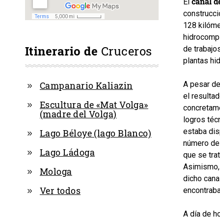
canal d
El
construcci
128 kilóme
hidrocompl
Itinerario de
Cruceros
de trabajo
plantas hi
A pesar de
Campanario Kaliazin
el resulta
Escultura de «Mat Volga»
concretame
(madre del Volga)
logros téc
estaba dis
Lago Béloye (lago Blanco)
número de 
Lago Ládoga
que se trat
Asimismo, 
Mologa
dicho cana
Ver todos
encontraba
A día de h