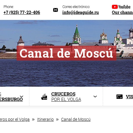
Phone:
Correo electrónico:
+7 (925) 77-22-406
info@ideaguide.ru
Our chann
Canal de Moscú
S
CRUCEROS
VI
TERSBURGO
POR EL VOLGA
ros por el Volga
Itinerario
Canal de Moscú