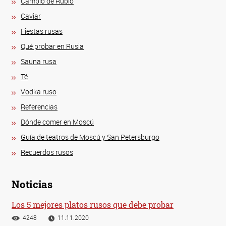
Cambio de Rublo
Caviar
Fiestas rusas
Qué probar en Rusia
Sauna rusa
Té
Vodka ruso
Referencias
Dónde comer en Moscú
Guía de teatros de Moscú y San Petersburgo
Recuerdos rusos
Noticias
Los 5 mejores platos rusos que debe probar
4248
11.11.2020