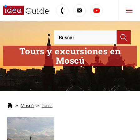
Tours y excursiones en
Moscú
Moscú
Tours