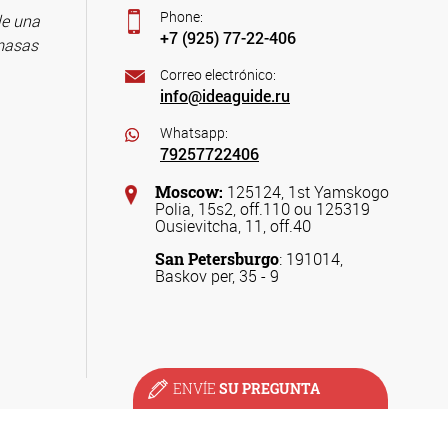
Phone:
le una
+7 (925) 77-22-406
 masas
Correo electrónico:
info@ideaguide.ru
Whatsapp:
79257722406
Moscow:
125124, 1st Yamskogo
Polia, 15s2, off.110 ou 125319
Ousievitcha, 11, off.40
San Petersburgo
: 191014,
Baskov per, 35 - 9
ENVÍE
SU PREGUNTA
Visados
a Rusia
Otros
servicios