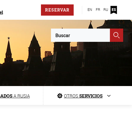
RESERVAR
EN
FR
RU
ES
el
SADOS
A RUSIA
OTROS
SERVICIOS