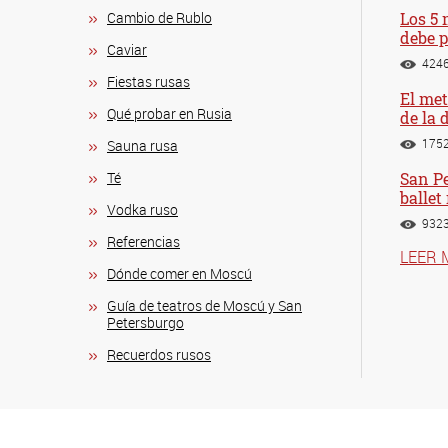
Cambio de Rublo
Los 5 
debe 
Caviar
424
Fiestas rusas
El met
Qué probar en Rusia
de la 
175
Sauna rusa
Té
San Pe
ballet
Vodka ruso
932
Referencias
LEER 
Dónde comer en Moscú
Guía de teatros de Moscú y San
Petersburgo
Recuerdos rusos
Visitas g
Copyright © 2026