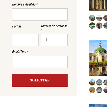
Nombre e Apellido
*
Número de personas
Fechas
*
Email/Tfno
*
SOLICITAR