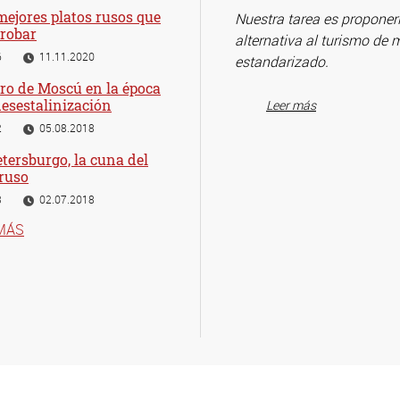
mejores platos rusos que
Nuestra tarea es proponer
probar
alternativa al turismo de
6
11.11.2020
estandarizado.
ro de Moscú en la época
desestalinización
Leer más
2
05.08.2018
tersburgo, la cuna del
 ruso
3
02.07.2018
MÁS
uiadas
en Moscú
Excursiones
en San Petersburgo
Cruceros
por el Volga