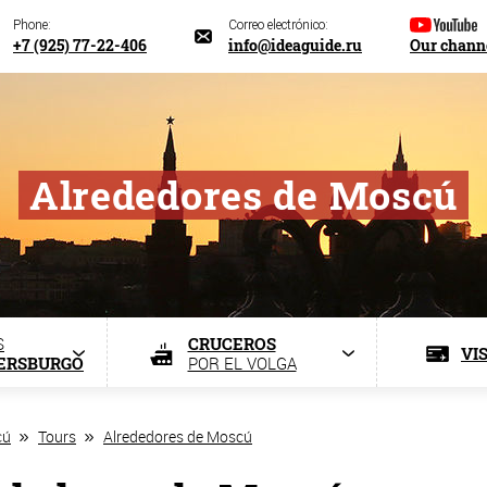
Phone:
Correo electrónico:
+7 (925) 77-22-406
info@ideaguide.ru
Our chann
Alrededores de Moscú
S
CRUCEROS
VI
TERSBURGO
POR EL VOLGA
cú
Tours
Alrededores de Moscú