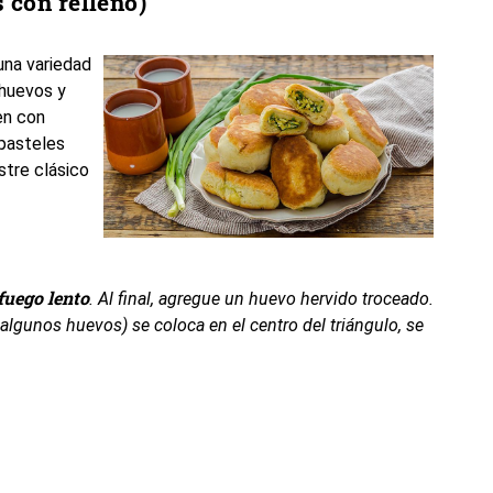
 con relleno)
 una variedad
 huevos y
en con
 pasteles
stre clásico
fuego lento
. Al final, agregue un huevo hervido troceado.
 algunos huevos) se coloca en el centro del triángulo, se