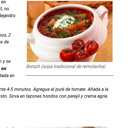
 en
I, no
lejandro
sos, 2
as de
n y se
Borsch (sopa tradicional de remolacha)
 en
rtada en
rante 4-5 minutos. Agregue el puré de tomate. Añada a la
usto. Sirva en tazones hondos con perejil y crema agria.