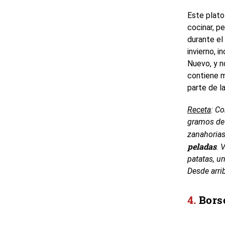
Este plato
cocinar, p
durante el
invierno, 
Nuevo, y n
contiene m
parte de la
Receta
: Co
gramos de 
zanahorias
peladas
. 
patatas, u
Desde arri
Bors