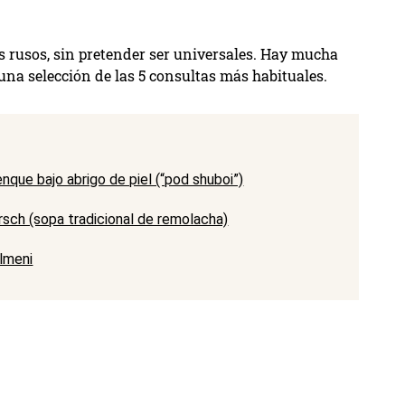
s rusos, sin pretender ser universales. Hay mucha
na selección de las 5 consultas más habituales.
enque bajo abrigo de piel (“pod shuboi”)
rsch (sopa tradicional de remolacha)
lmeni