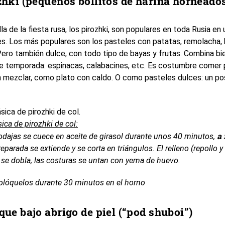
zhki (pequeños bollitos de harina horneados
la de la fiesta rusa, los pirozhki, son populares en toda Rusia en
s. Los más populares son los pasteles con patatas, remolacha,
Pero también dulce, con todo tipo de bayas y frutas. Combina bi
e temporada: espinacas, calabacines, etc. Es costumbre comer
n mezclar, como plato con caldo. O como pasteles dulces: un po
sica de pirozhki de col.
sica de pirozhki de col
:
a 
rodajas se cuece en aceite de girasol durante unos 40 minutos,
parada se extiende y se corta en triángulos. El relleno (repollo y
 se dobla, las costuras se untan con yema de huevo.
lóquelos durante 30 minutos en el horno
ue bajo abrigo de piel (“pod shuboi”)