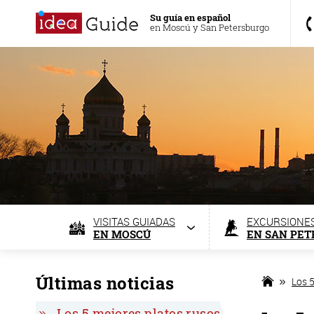
Su guía en español
en Moscú y San Petersburgo
VISITAS GUIADAS
EXCURSIONE
EN MOSCÚ
EN SAN PE
Últimas noticias
Los 
Los 5 mejores platos rusos