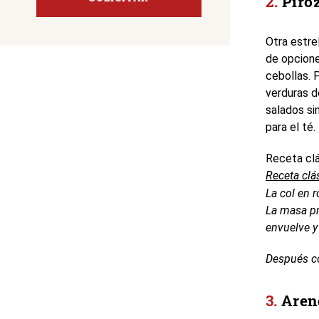
Piro
Otra estrel
de opcione
cebollas. 
verduras d
salados si
para el té.
Receta clá
Receta clá
La col en 
La masa pre
envuelve y
Después co
Arenq