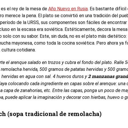
 es el rey de la mesa de
Año Nuevo en Rusia
. Es bastante difícil
ero merece la pena. El plato se convirtió en una tradición del pue
 período de la URSS, sus componentes son fáciles de encontrar
incluso en la escasa era soviética. Estéticamente, decora la mes
o solo con su sabor. Este, sin duda, no es el plato más dietético:
ucha mayonesa, como toda la cocina soviética. Pero ahora ya 
 cultura cotidiana.
rte el arenque salado en trozos y cubra el fondo del plato. Ralle 
remolacha hervida, 500 gramos de patatas hervidas y 500 gram
2 manzanas grand
 hervidas en agua con sal. 4 huevos duros y
Vaya colocando cada ingrediente en capas sobre el arenque: una 
na capa de zanahorias, etc. Entre las capas, ponga un poco de m
ba, puede aplicar la imaginación y decorar con hierbas, huevo o 
ch (sopa tradicional de remolacha)