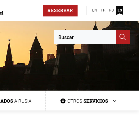
RESERVAR
EN
FR
RU
ES
el
SADOS
A RUSIA
OTROS
SERVICIOS