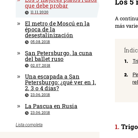
Los 5 
que debe probar
11.11.2020
A continu
El metro de Moscú en la
más varie
época de la
desestalinización
05.08.2018
Índic
San Petersburgo, la cuna
del ballet ruso
1.
Tr
02.07.2018
2.
Pi
Una escapada a San
Petersburgo: ¿qué ver en 1,
re
2, 3 o 4 días?
23.06.2018
La Pascua en Rusia
23.06.2018
Trigo
Lista completa