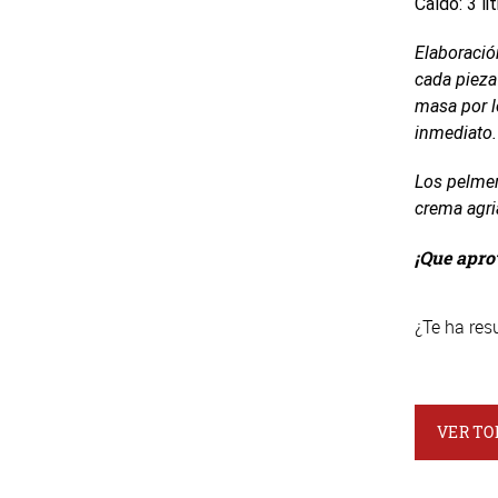
Caldo: 3 li
Elaboración
cada pieza
masa por l
inmediato.
Los pelmen
crema agria
¡Que apro
¿Te ha resu
VER TO