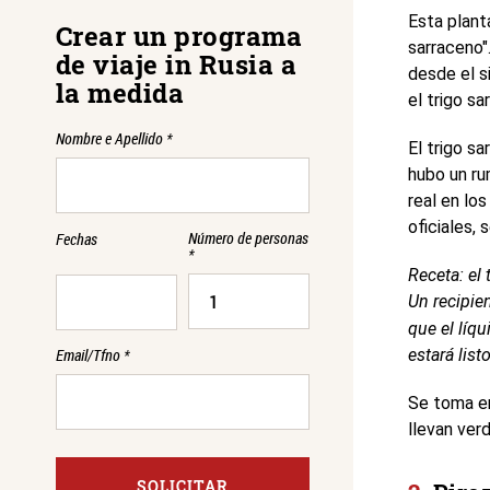
Esta plant
Crear un programa
sarraceno"
de viaje in Rusia a
desde el si
la medida
el trigo s
Nombre e Apellido
*
El trigo sa
hubo un ru
real en lo
oficiales,
Número de personas
Fechas
*
Receta: el 
Un recipie
que el líqu
estará list
Email/Tfno
*
Se toma en
llevan ver
SOLICITAR