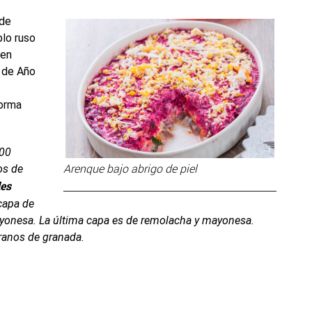
 de
blo ruso
 en
a de Año
forma
500
Arenque bajo abrigo de piel
os de
es
capa de
ayonesa. La última capa es de remolacha y mayonesa.
granos de granada.