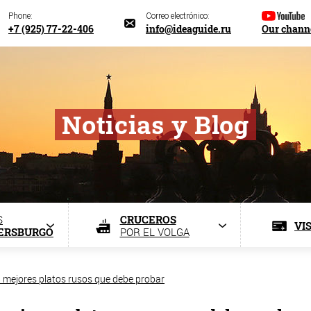
Phone:
Correo electrónico:
+7 (925) 77-22-406
info@ideaguide.ru
Our chann
Noticias y Blog
S
CRUCEROS
VI
TERSBURGO
POR EL VOLGA
5 mejores platos rusos que debe probar