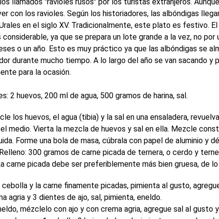
los llamados "ravioles rusos" por los turistas extranjeros. Aunqu
er con los ravioles. Según los historiadores, las albóndigas llega
Urales en el siglo XV. Tradicionalmente, este plato es festivo. E
 considerable, ya que se prepara un lote grande a la vez, no por 
eses o un año. Esto es muy práctico ya que las albóndigas se a
dor durante mucho tiempo. A lo largo del año se van sacando y 
ente para la ocasión.
es: 2 huevos, 200 ml de agua, 500 gramos de harina, sal.
e los huevos, el agua (tibia) y la sal en una ensaladera, revuelva
 el medio. Vierta la mezcla de huevos y sal en ella. Mezcle cons
uida. Forme una bola de masa, cúbrala con papel de aluminio y d
Relleno: 300 gramos de carne picada de ternera, o cerdo y terner
La carne picada debe ser preferiblemente más bien gruesa, de lo
cebolla y la carne finamente picadas, pimienta al gusto, agregue la
a agria y 3 dientes de ajo, sal, pimienta, eneldo.
neldo, mézclelo con ajo y con crema agria, agregue sal al gusto y 