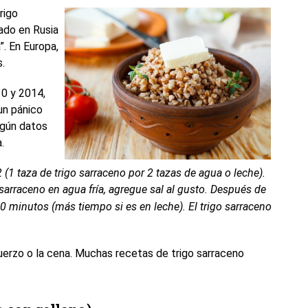
rigo
vado en Rusia
”. En Europa,
.
10 y 2014,
un pánico
egún datos
.
 (1 taza de trigo sarraceno por 2 tazas de agua o leche).
 sarraceno en agua fría, agregue sal al gusto. Después de
-20 minutos (más tiempo si es en leche). El trigo sarraceno
erzo o la cena. Muchas recetas de trigo sarraceno