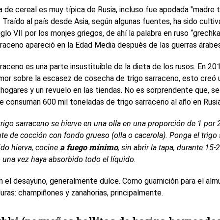
a de cereal es muy típica de Rusia, incluso fue apodada "madre t
. Traído al país desde Asia, según algunas fuentes, ha sido culti
glo VII por los monjes griegos, de ahí la palabra en ruso “grechka
arraceno apareció en la Edad Media después de las guerras árabes
rraceno es una parte insustituible de la dieta de los rusos. En 20
mor sobre la escasez de cosecha de trigo sarraceno, esto creó 
s hogares y un revuelo en las tiendas. No es sorprendente que, s
 se consuman 600 mil toneladas de trigo sarraceno al año en Rusia
trigo sarraceno se hierve en una olla en una proporción de 1 por 2
nte de cocción con fondo grueso (olla o cacerola). Ponga el trigo
a fuego mínimo
ido hierva, cocine
, sin abrir la tapa, durante 15
o una vez haya absorbido todo el líquido.
 el desayuno, generalmente dulce. Como guarnición para el almu
duras: champiñones y zanahorias, principalmente.