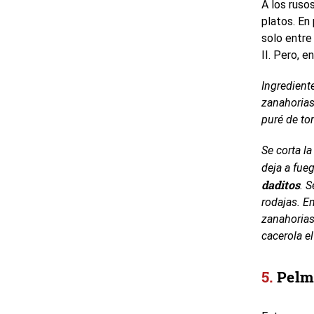
A los ruso
platos. En 
solo entre 
II. Pero, e
Ingredient
zanahorias
puré de tom
Se corta la
deja a fueg
daditos
. S
rodajas. En
zanahorias
cacerola e
Pelm