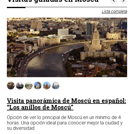
Lista completa
Visita panorámica de Moscú en español:
La
“Los anillos de Moscú”
más
La 
a
fre
Opción de ver lo principal de Moscú en un mínimo de 4
35.
car
horas. Una opción ideal para conocer mejor la ciudad y
Mos
su diversidad.
e
rad