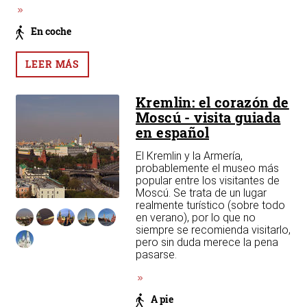
est
En coche
LEER MÁS
Kremlin: el corazón de
Moscú - visita guiada
en español
El Kremlin y la Armería,
 en
probablemente el museo más
 y
popular entre los visitantes de
n
Moscú. Se trata de un lugar
lin
realmente turístico (sobre todo
en verano), por lo que no
siempre se recomienda visitarlo,
os
pero sin duda merece la pena
pasarse.
s
A pie
e