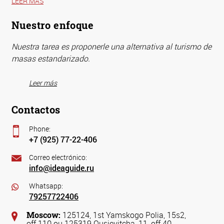
LEER MÁS
Nuestro enfoque
Nuestra tarea es proponerle una alternativa al turismo de
masas estandarizado.
Leer más
Contactos
Phone:
+7 (925) 77-22-406
Correo electrónico:
info@ideaguide.ru
Whatsapp:
79257722406
Moscow:
125124, 1st Yamskogo Polia, 15s2,
off.110 ou 125319 Ousievitcha, 11, off.40