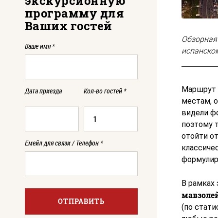
экскурсионную
программу для
Ваших гостей
Обзорная 
Ваше имя
*
испанско
Маршрут 
Дата приезда
Кол-во гостей
*
местам, о
видели фо
поэтому 
отойти о
Емейл для связи / Телефон
*
классиче
формулир
В рамках
мавзоле
ОТПРАВИТЬ
(по стати