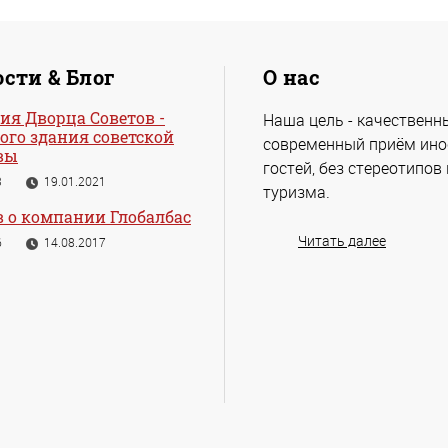
сти & Блог
О нас
ия Дворца Советов -
Наша цель - качественн
ого здания советской
современный приём ин
вы
гостей, без стереотипов
3
19.01.2021
туризма.
 о компании Глобалбас
Читать далее
6
14.08.2017