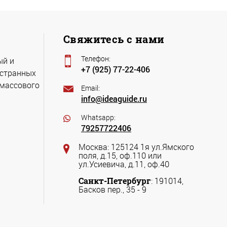
Свяжитесь с нами
Телефон:
ый и
+7 (925) 77-22-406
остранных
 массового
Email:
info@ideaguide.ru
Whatsapp:
79257722406
Москва: 125124 1я ул.Ямского
поля, д.15, оф.110 или
ул.Усиевича, д.11, оф.40
Санкт-Петербург
: 191014,
Басков пер., 35 - 9