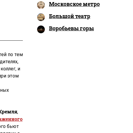
Московское метро
Большой театр
Воробьевы горы
тей по тем
дителях,
коллег, и
при этом
пных
Кремля
,
аженного
ого бьют