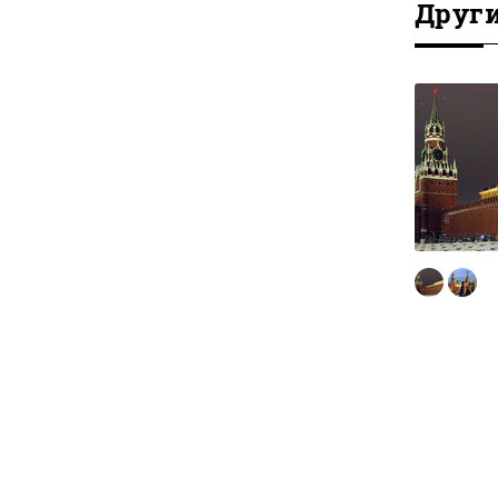
Друг
Москва 1812 года
Историческая экскурсия по
Москве с гидом на
французском, английском,
немецком и испанском языках.
Пешая
ПОДРОБНЕЕ