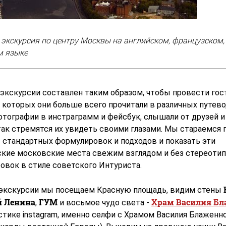
экскурсия по центру Москвы на английском, французском,
м языке
экскурсии составлен таким образом, чтобы провести гос
 которых они больше всего прочитали в различных путево
тографии в инстраграмм и фейсбук, слышали от друзей и 
так стремятся их увидеть своими глазами. Мы стараемся 
т стандартных формулировок и подходов и показать эти
ские московские места свежим взглядом и без стереоти
овок в стиле советского Интуриста.
 экскурсии мы посещаем Красную площадь, видим стены
й Ленина
ГУМ
Храм Василия Бл
,
и восьмое чудо света -
стике instagram, именно селфи с Храмом Василия Блаженн