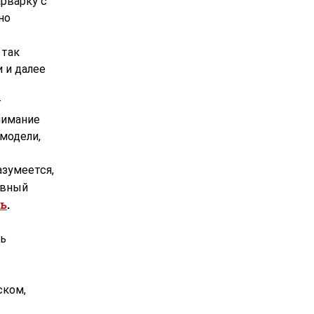
рварку с
но
 так
 и далее
т
нимание
 модели,
азумеется,
лавный
ь
.
ть
ском,