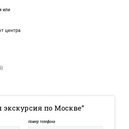
м или
от центра
5)
я экскурсия по Москве”
Номер телефона