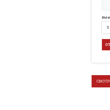
Кол-в
1
О
СМОТР