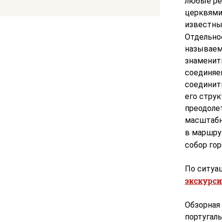
любые ре
церквями 
известны
Отдельно
называем
знаменит
соединяе
соединит
его струк
преодолет
масштабн
в маршру
собор гор
По ситуа
экскурс
Обзорная
португал