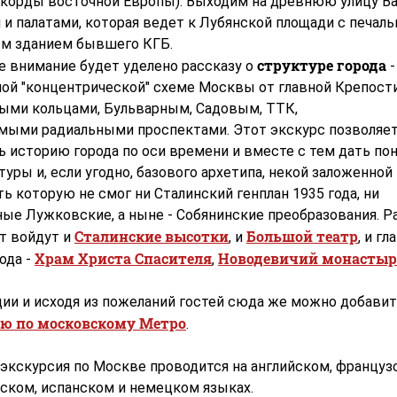
корды восточной Европы). Выходим на древнюю улицу Ва
и палатами, которая ведет к Лубянской площади с печаль
м зданием бывшего КГБ.
структуре города
е внимание будет уделено рассказу о
-
ой "концентрической" схеме Москвы от главной Крепости
ыми кольцами, Бульварным, Садовым, ТТК,
мыми радиальными проспектами. Этот экскурс позволяе
ь историю города по оси времени и вместе с тем дать по
туры и, если угодно, базового архетипа, некой заложенной
ь которую не смог ни Сталинский генплан 1935 года, ни
ые Лужковские, а ныне - Собянинские преобразования. Р
Сталинские высотки
Большой театр
т войдут и
, и
, и г
Храм Христа Спасителя
Новодевичий монастыр
ода -
,
ции и исходя из пожеланий гостей сюда же можно добави
ию по московскому Метро
.
 экскурсия по Москве проводится на английском, француз
ьском, испанском и немецком языках.