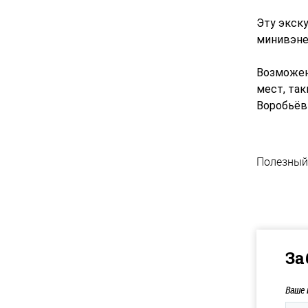
Эту экск
минивэне 
Возможен
мест, та
Воробьёв
Полезный
За
Ваше