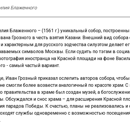
илия Блаженного
лия Блаженного – (1561 г.) уникальный собор, построенны
вана Грозного в честь взятия Казани. Внешний вид собора 
и характерным для русского зодчества силуэтом делает ег
наваемых символов Москвы. Если судить по тэгам в соци
 фотография иностранца на Красной площади на фоне Васил
о - самый частый вариант.
е, Иван Грозный приказал ослепить авторов собора, чтобы
не смогли более возвести аналогичный по красоте храм. С
о правительства в храме был создан музей, а богослужени
ы. Обсуждался и снос храма – для расширения Красной пл
я парадов Победы. К счастью, планы не реализовались и 
роходят службы одновременно с возможностью посещения
.