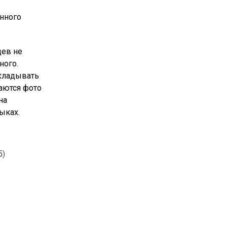
енного
цев не
ного.
кладывать
ваются фото
на
зыках.
5)