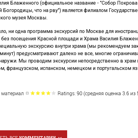
илия Блаженного (официальное название - "Собор Покрова
 Богородицы, что на рву") является филиалом Государств
ского музея Москвы.
ло, ни одна программа экскурсий по Москве для иностран
я без посещения Красной площади и Храма Василия Блажен
пециальную экскурсию внутри храма (мы рекомендуем за
 минут) предусматривают далеко не все, многие ограничи
снаружи. Мы проводим экскурсии непосредственно в храм 
м, французском, испанском, немецком и португальском я
 материал
Ratings: 90 (средняя оценка 3.6 из 
ЕТЬ ВСЕ
КОММЕНТАРИИ