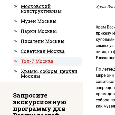
Московский
Храм Вас
конструктивизм
Музеи Москвы
Храм Васи
Парки Москвы
приказу И
куполами 
Писатели Москвы
самых уз
Советская Москва
сетях, то
Блаженног
Топ-7 Москва
По легенд
Храмы, соборы, церкви
Москвы
мире они 
советског
запрещен
Запросите
проведени
соборе п
экскурсионную
как музея
программу для