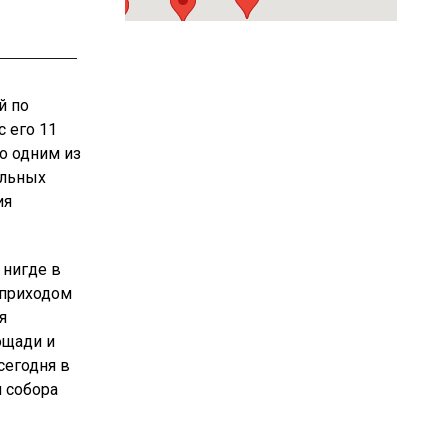
й по
с его 11
о одним из
альных
ия
 нигде в
 приходом
я
ощади и
сегодня в
 собора