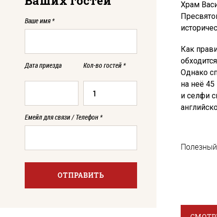
Ваших гостей
Храм Вас
Пресвятой
Ваше имя
*
историче
Как прави
обходитс
Дата приезда
Кол-во гостей
*
Однако с
на неё 45
и селфи 
английско
Емейл для связи / Телефон
*
Полезный
ОТПРАВИТЬ
СМОТР