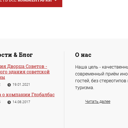
сти & Блог
О нас
ия Дворца Советов -
Наша цель - качественн
ого здания советской
современный приём ин
вы
гостей, без стереотипов
2
19.01.2021
туризма.
 о компании Глобалбас
Читать далее
5
14.08.2017