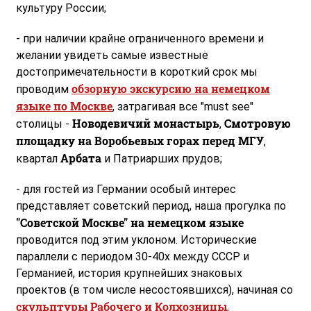
культуру России;
- при наличии крайне ограниченного времени и
желании увидеть самые известные
достопримечательности в короткий срок мы
обзорную экскурсию на немецком
проводим
языке по Москве
, затрагивая все "must see"
Новодевичий монастырь
Смотровую
столицы -
,
площадку на Воробьевых горах перед МГУ
,
Арбата
квартал
и Патриарших прудов;
- для гостей из Германии особый интерес
представляет советский период, наша прогулка по
"Советской Москве" на немецком языке
проводится под этим уклоном. Исторические
параллели с периодом 30-40х между СССР и
Германией, история крупнейших знаковых
проектов (в том числе несостоявшихся), начиная со
скульптуры Рабочего и Колхозницы
,