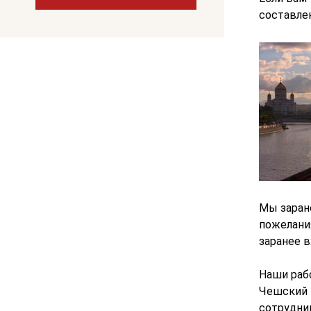
составле
Мы
зара
пожелани
заранее в
Наши раб
Чешский 
сотрудник