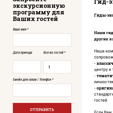
Гид-э
экскурсионную
программу для
Гиды-экс
Ваших гостей
Ваше имя
*
Наши гид
других я
Наша ком
Дата приезда
Кол-во гостей
*
сопровож
классич
-
центру и т
темати
-
Емейл для связи / Телефон
*
личностям
оригин
-
стандарт
гостей.
ОТПРАВИТЬ
Если Вам 