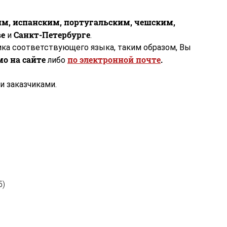
им, испанским, португальским, чешским,
ве
Санкт-Петербурге
и
.
ика соответствующего языка, таким образом, Вы
о на сайте
по электронной почте
.
либо
и заказчиками.
5)