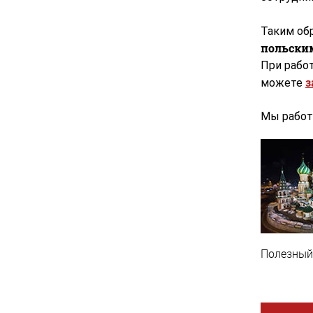
Таким обр
польски
При рабо
з
можете
Мы работ
Полезный