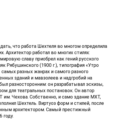
дать, что работа Шехтеля во многом определила
х. Архитектор работал во многих стилях:
 мировую славу приобрел как гений русского
няк Рябушинского (1900 г.), типография «Утро
 в самых разных жанрах и самого разного
енных зданий и мавзолеев и надгробий на
был разносторонним: он разрабатывал эскизы,
фом для театральных постановок. Он автор
им. Чехова. Собственно, и само здание МХТ,
полнил Шехтель. Виртуоз форм и стилей, после
анным архитектором. Самый престижный
 году.