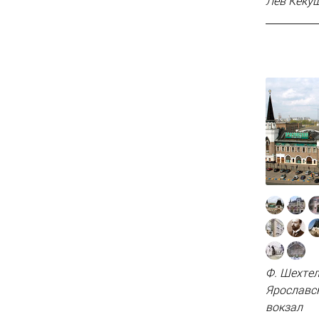
Лев Кеку
Ф. Шехте
Ярославс
вокзал