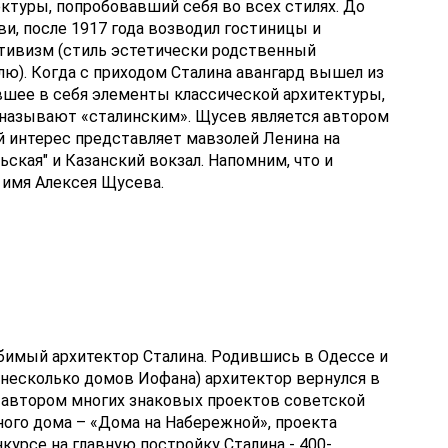
ктуры, попробовавший себя во всех стилях. До
и, после 1917 года возводил гостиницы и
тивизм (стиль эстетически родственный
ю). Когда с приходом Сталина авангард вышел из
вшее в себя элементы классической архитектуры,
ь называют «сталинским». Щусев является автором
й интерес представляет мавзолей Ленина на
ская" и Казанский вокзал. Напомним, что и
 имя Алексея Щусева.
юбимый архитектор Сталина. Родившись в Одессе и
 несколько домов Иофана) архитектор вернулся в
 автором многих знаковых проектов советской
ного дома – «Дома на Набережной», проекта
курсе на главную постройку Сталина - 400-