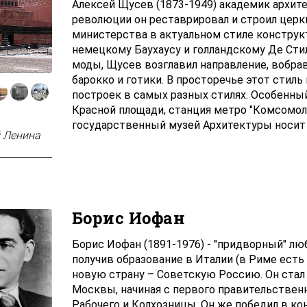
Алексей Щусев (1873-1949) академик архите
революции он реставрировал и строил церкв
министерства в актуальном стиле конструк
немецкому Баухаусу и голландскому Де Стил
моды, Щусев возглавил направление, вобра
барокко и готики. В просторечье этот стил
построек в самых разных стилях. Особенны
Красной площади, станция метро "Комсомоль
государственный музей Архитектуры носит
 Ленина
Борис Иофан
Борис Иофан (1891-1976) - "придворный" л
получив образование в Италии (в Риме есть
новую страну – Советскую Россию. Он стал
Москвы, начиная с первого правительствен
Рабочего и Колхозницы. Он же победил в кон