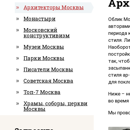
Арх
Архитекторы Москвы
Монастыри
Облик Мо
авторами
Московский
периода 
конструктивизм
стиля. Ли
Музеи Москвы
Наоборот
постройк
Парки Москвы
так, что
засыпанн
Писатели Москвы
стиля ар
Советская Москва
для покл
Топ-7 Москва
Ниже – н
во время
Храмы, соборы, церкви
Москвы
Мы прово