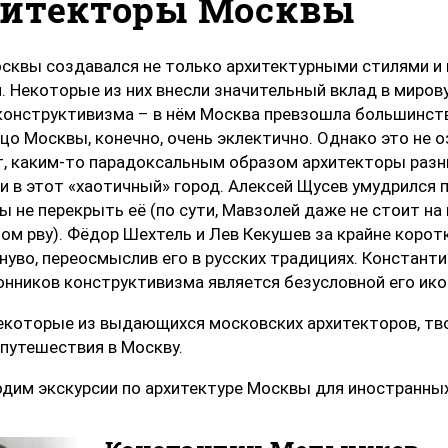
итекторы Москвы
сквы создавался не только архитектурными стилями и 
. Некоторые из них внесли значительный вклад в миров
конструктивизма – в нём Москва превзошла большинств
цо Москвы, конечно, очень эклектично. Однако это не о
, каким-то парадоксальным образом архитекторы разны
и в этот «хаотичный» город. Алексей Щусев умудрился
бы не перекрыть её (по сути, Мавзолей даже не стоит на
ом рву). Фёдор Шехтель и Лев Кекушев за крайне корот
-нуво, переосмыслив его в русских традициях. Константи
онников конструктивизма является безусловной его ико
екоторые из выдающихся московских архитекторов, тв
 путешествия в Москву.
дим экскурсии по архитектуре Москвы для иностранных