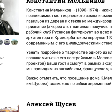
Константин Мельников
Константин Мельников - (1890-1974) - икон
независимостью творческого языка и смел
павильон из дерева и стекла на междунаро
признание (а через этот павильон получило 
рабочий клуб Русакова фигурирует во всех к
архитектора в Кривоарбатском переулке 19
современным, с его цилиндрическими стен
Узнать подробнее о творчестве одного из к
ин
познакомиться с его постройками в Москве 
в
проектов) Ваши гости смогут в рамках экс
мы проводим на английском, французском, 
Важно отметить, что посещение дома К.Мел
им.Щусева) возможно по заблаговременной 
Алексей Щусев