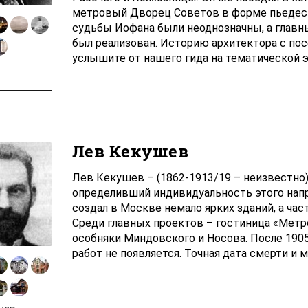
метровый Дворец Советов в форме пьедест
судьбы Иофана были неоднозначны, а главны
был реализован. Историю архитектора с по
услышите от нашего гида на тематической э
Лев Кекушев
Лев Кекушев – (1862-1913/19 – неизвестно)
определивший индивидуальность этого напр
создал в Москве немало ярких зданий, а час
Среди главных проектов – гостиница «Метроп
особняки Миндовского и Носова. После 1905
работ не появляется. Точная дата смерти и