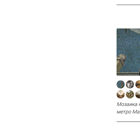
Мозаика н
метро Ма