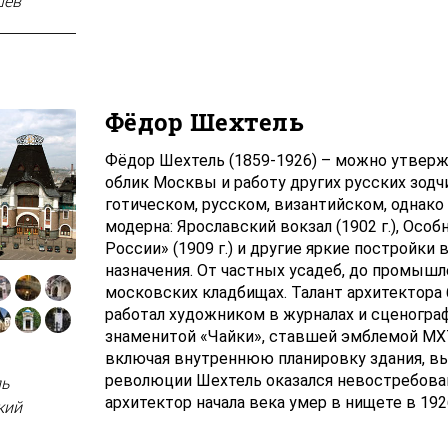
шев
Фёдор Шехтель
Фёдор Шехтель (1859-1926) – можно утверж
облик Москвы и работу других русских зодчи
готическом, русском, византийском, однако
модерна: Ярославский вокзал (1902 г.), Особ
России» (1909 г.) и другие яркие постройки
назначения. От частных усадеб, до промышл
московских кладбищах. Талант архитектора 
работал художником в журналах и сценогра
знаменитой «Чайки», ставшей эмблемой МХТ 
включая внутреннюю планировку здания, вы
революции Шехтель оказался невостребов
ль
архитектор начала века умер в нищете в 1926
кий