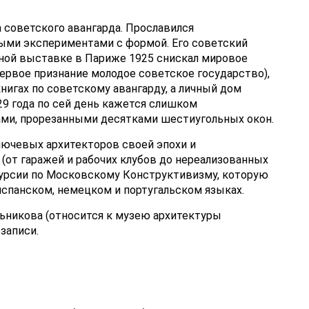
а советского авангарда. Прославился
ыми экспериментами с формой. Его советский
дной выставке в Париже 1925 снискал мировое
первое признание молодое советское государство),
нигах по советскому авангарду, а личный дом
29 года по сей день кажется слишком
ами, прорезанными десятками шестиугольных окон.
лючевых архитекторов своей эпохи и
(от гаражей и рабочих клубов до нереализованных
курсии по Московскому Конструктивизму, которую
испанском, немецком и португальском языках.
ьникова (относится к музею архитектуры
записи.