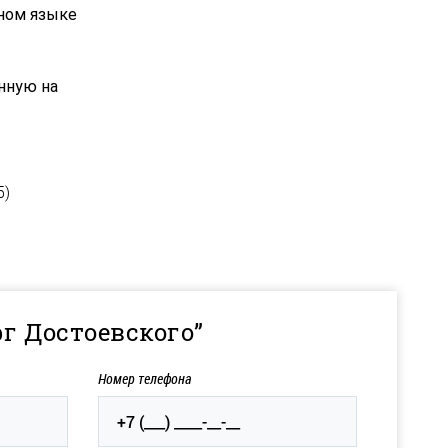
ном языке
нную на
5)
рг Достоевского”
Номер телефона