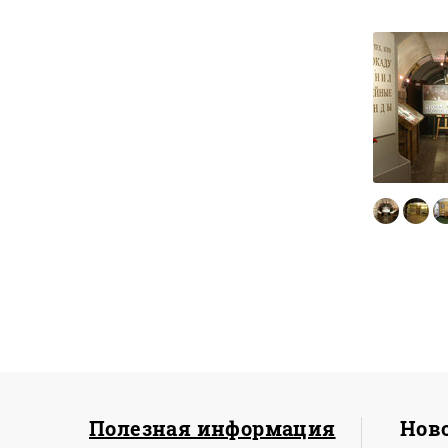
Главные
достопримечательности
Санкт-Петербурга
Обзор главных
достопримечательностей
северной столицы, которые
стоит включить в программу
пребывания иностранных
гостей
Пешая
ПОДРОБНЕЕ
Полезная информация
Ново