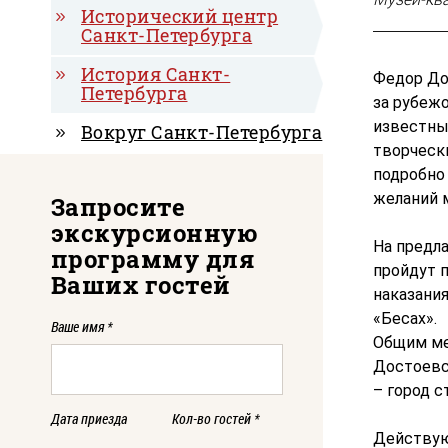
Исторический центр
Санкт-Петербурга
История Санкт-
Федор До
Петербурга
за рубежо
известны
Вокруг Санкт-Петербурга
творчески
подробно
желаний 
Запросите
экскурсионную
На предл
программу для
пройдут п
Ваших гостей
наказания
«Бесах».
Ваше имя
*
Общим ме
Достоевс
– город с
Дата приезда
Кол-во гостей
*
Действую