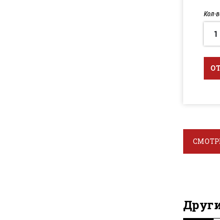
Кол-в
1
О
СМОТР
Друг