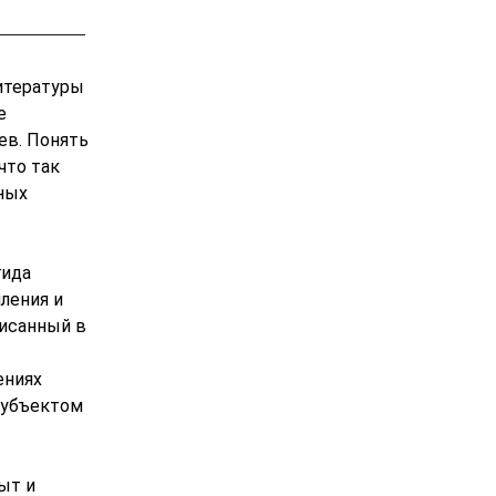
итературы
е
ев. Понять
что так
ных
гида
ления и
писанный в
ениях
субъектом
ыт и