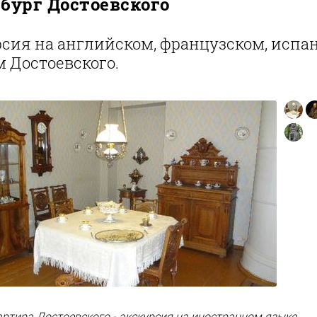
бург Достоевского
сия на английском, французском, испан
 Достоевского.
ртира Достоевского - экскурсия на иностранном языке