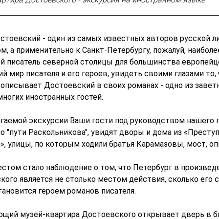
стоевский - один из самых известных авторов русской л
м, а применительно к Санкт-Петербургу, пожалуй, наиболе
й писатель северной столицы для большинства европейц
й мир писателя и его героев, увидеть своими глазами то, 
 описывает Достоевский в своих романах - одно из завет
многих иностранных гостей.
агаемой экскурсии Ваши гости под руководством нашего 
о "пути Раскольникова", увидят дворы и дома из «Преступ
», улицы, по которым ходили братья Карамазовы, мост, о
стом стало наблюдение о том, что Петербург в произвед
кого является не столько местом действия, сколько его 
тановится героем романов писателя.
щий музей-квартира Достоевского открывает дверь в б