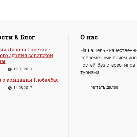
сти & Блог
О нас
ия Дворца Советов -
Наша цель - качественн
ого здания советской
современный приём ин
вы
гостей, без стереотипов
2
19.01.2021
туризма.
 о компании Глобалбас
Читать далее
5
14.08.2017