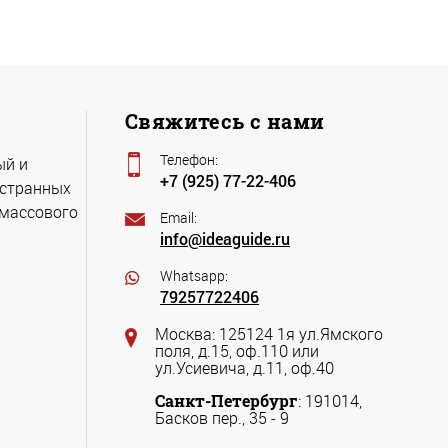
Свяжитесь с нами
Телефон:
ый и
+7 (925) 77-22-406
остранных
 массового
Email:
info@ideaguide.ru
Whatsapp:
79257722406
Москва: 125124 1я ул.Ямского
поля, д.15, оф.110 или
ул.Усиевича, д.11, оф.40
Санкт-Петербург
: 191014,
Басков пер., 35 - 9