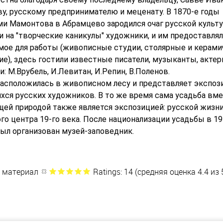
у, русскому предпринимателю и меценату. В 1870-е годы
ми Мамонтова в Абрамцево зародился очаг русской культ
 на "творческие каникулы" художники, и им предоставля
мое для работы (живописные студии, столярные и керами
е), здесь гостили известные писатели, музыканты, актер
: М.Врубель, И.Левитан, И.Репин, В.Поленов.
расположилась в живописном лесу и представляет экспоз
ся русских художников. В то же время сама усадьба вме
ей природой также является экспозицией: русской жизни
го центра 19-го века. После национализации усадьбы в 19
был организован музей-заповедник.
 материал
Ratings: 14 (средняя оценка 4.4 из 