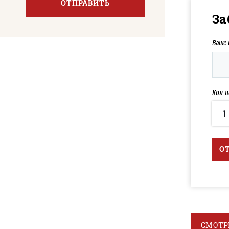
ОТПРАВИТЬ
За
Ваше
Кол-в
1
О
СМОТР