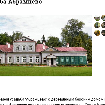
ба Абрамцево
вная усадьба "Абрамцево" с деревянным барским домом н
естна благодаря своему последнему владельцу, Савве Ива