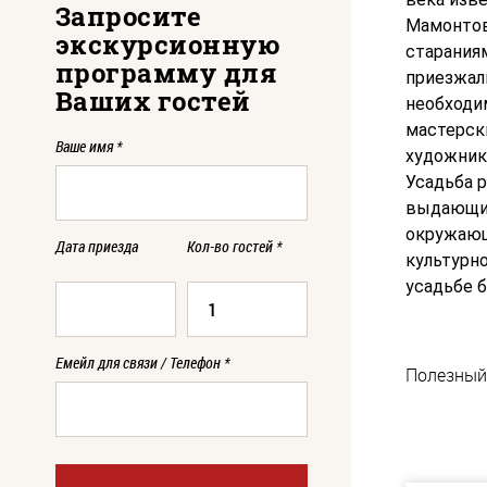
Запросите
Мамонтов
экскурсионную
старания
программу для
приезжали
Ваших гостей
необходи
мастерски
Ваше имя
*
художники
Усадьба 
выдающих
окружающ
Дата приезда
Кол-во гостей
*
культурно
усадьбе 
Емейл для связи / Телефон
*
Полезный