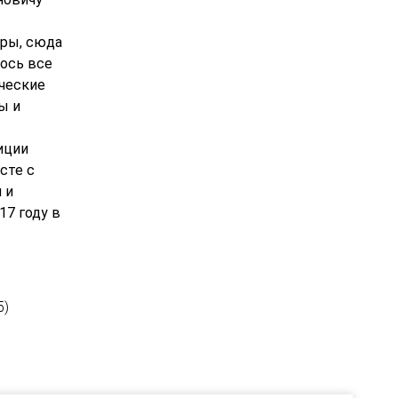
уры, сюда
лось все
ческие
ы и
иции
сте с
 и
17 году в
5)