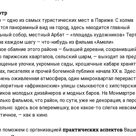
ртр
 — одно из самых туристических мест в Париже. С холма
тся панорамный вид на город, здесь находится главный
ьный собор, местный Арбат – «площадь художников» Тертр
на каждом шагу — что-нибудь из фильма «Амели».
ное обаяние этого района — бывшей деревни, сохранившей
о парижских кварталов, сельский шарм, — выходит за пре
ощеные улочки, укромные сады, крошечные кабаре хранят
х, писателях и прочей богемной публике начала XX в. Здес
очень оживленная атмосфера, один микроквартал перераст
колоритные «африканские» улицы смыкаются с хипстерски
тиков молодых дизайнеров и модных баров. На Монмартре
лько фильмов, что район, по сути, уже не декорация, а пер
ельно: здесь все вперемешку, все какое-то слегка невс
тичное, — как в кино.
практических аспектов
 поможем с организацией
Ваше