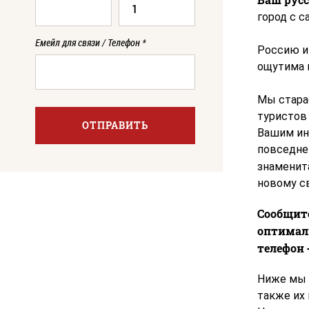
город с с
Емейл для связи / Телефон
*
Россию и
ощутима 
Мы стара
туристов
ОТПРАВИТЬ
Вашим инт
повседне
знаменита
новому св
Сообщит
оптимал
телефон +
Ниже мы 
также их