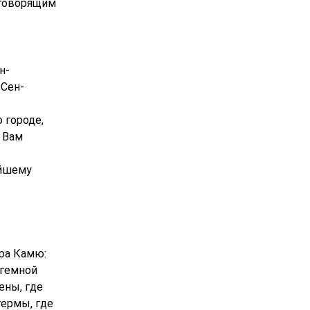
оговорящим
н-
 Сен-
 городе,
 Вам
ейшему
ера Камю:
огемной
ены, где
термы, где