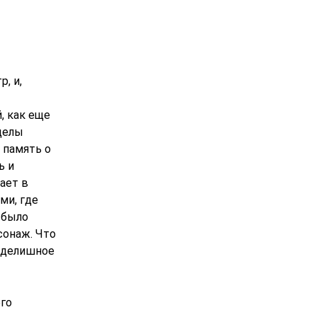
, и,
, как еще
делы
 память о
ь и
ает в
ми, где
 было
сонаж. Что
амделишное
го