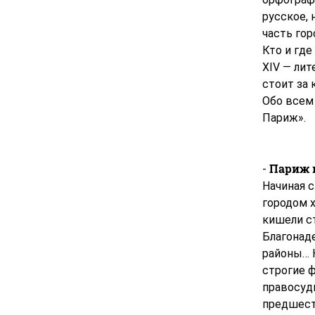
русское, 
часть гор
Кто и гд
XIV — ли
стоит за 
Обо всем
Париж».
Париж 
-
Начиная с
городом 
кишели с
Благонад
районы… 
строгие ф
правосуд
предшест