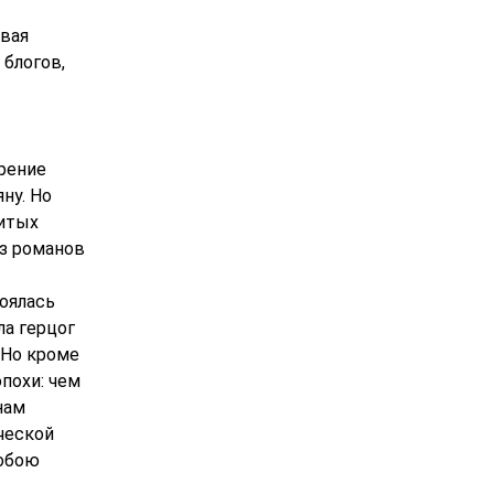
рвая
 блогов,
рение
ну. Но
нитых
из романов
тоялась
ла герцог
 Но кроме
похи: чем
нам
ческой
собою