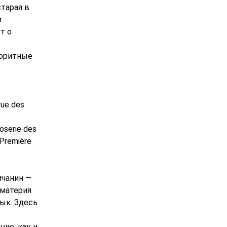
тарая в
и
т о
лоритные
ue des
oserie des
-Première
ичанин —
«материя
зык. Здесь
ие, как и