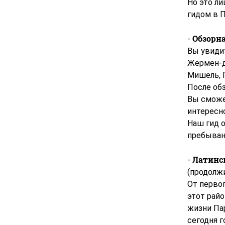
Но это л
гидом в П
Обзорн
-
Вы увидит
Жермен-д
Мишель, П
После обз
Вы сможе
интересн
Наш гид 
пребыван
Латинс
-
(продолжи
От первог
этот райо
жизни Па
сегодня 