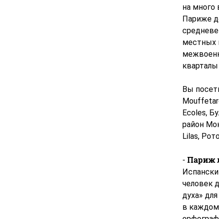
на много 
Париже до
средневе
местных 
межвоенн
кварталы
Вы посети
Mouffetar
Ecoles, 
район Мон
Lilas, Ро
Париж 
-
Испански
человек д
духа» для
в каждом 
орфограф