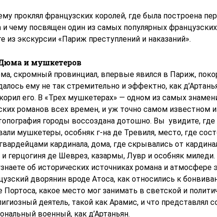
ему проклял французских королей, где была построена пе
 и чему посвящен один из самых популярных французских
е из экскурсии «Париж преступлений и наказаний».
Дюма и мушкетеров
ма, скромный провинциал, впервые явился в Париж, поко
алось ему не так стремительно и эффектно, как д’Артанья
корил его. В «Трех мушкетерах» — одном из самых знаме
ских романов всех времен, и уж точно самом известном 
топография городы воссоздана дотошно. Вы увидите, где
али мушкетеры, особняк г-на де Тревиля, место, где сос
гвардейцами кардинала, дома, где скрывались от кардина
и герцогиня де Шеврез, казармы, Лувр и особняк миледи.
узнаете об исторических источниках романа и атмосфере э
цузский дворянин вроде Атоса, как относились к бонвива
 Портоса, какое место мог занимать в светской и полити
игиозный деятель, такой как Арамис, и что представлял 
ональный военный, как д’Артаньян.