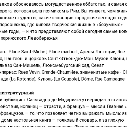
веков обосновалось могущественное аббатство, и самая с
рога, которая вела прямиком в Рим. Вы узнаете, чем жил
ковые студенты, какие зловещие городские легенды ходя
персонажах, где кипела творческая жизнь в «безумные»
ые годы, — и что представляют собой сегодня самые ко
 парижского Левобережья.
те: Place Saint-Michel, Place maubert, Арены Лютеции, Rue
d, Пантеон и церковь Сент-Этьен-дю-Мон, Музей Клюни, r
Бульвар Сан-Мишель, Люксмебургский сад, Сенат
парнас: Rues Vavin, Grande-Chaumière, знаменитые кафе - Cl
тонда (La Rotonde), Куполь (La Coupole), Dôme, Rue Campagne
литературный
й публицист Сальвадор де Мадариага утверждал, что англ
ействия, испанец — страсти, а француз — мысли. Главная 
 французов — то, что позволяет четко выражать мысль: я
доме настольная книга — толковый словарь, а за плохую
ию могут отвергнуть поклонника. Французское самосознан