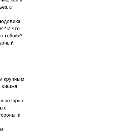
ез, а
Людовика
я? И что
 с тобой»?
турный
ым крупным
ь кишмя
 некоторые
рых
тороны, и
на