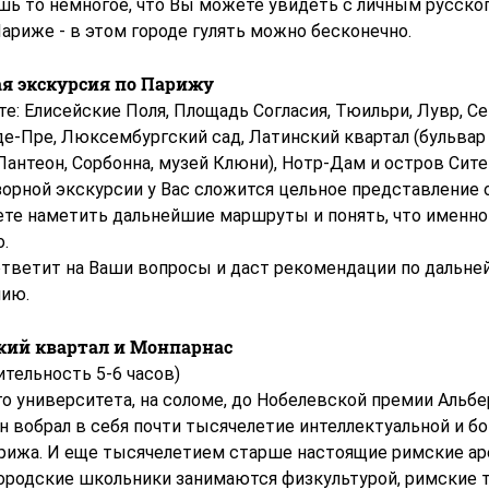
ишь то немногое, что Вы можете увидеть с личным русск
ариже - в этом городе гулять можно бесконечно.
ая экскурсия по Парижу
е: Елисейские Поля, Площадь Согласия, Тюильри, Лувр, Се
е-Пре, Люксембургский сад, Латинский квартал (бульвар
антеон, Сорбонна, музей Клюни), Нотр-Дам и остров Сите
орной экскурсии у Вас сложится цельное представление о
те наметить дальнейшие маршруты и понять, что именно
о.
ответит на Ваши вопросы и даст рекомендации по дальн
ию.
кий квартал и Монпарнас
тельность 5-6 часов)
о университета, на соломе, до Нобелевской премии Альб
н вобрал в себя почти тысячелетие интеллектуальной и б
рижа. И еще тысячелетием старше настоящие римские ар
городские школьники занимаются физкультурой, римские 