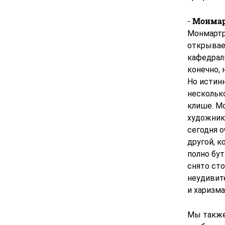
Монма
-
Монмартр
открывае
кафедрал
конечно, 
Но истин
нескольк
клише. М
художника
сегодня 
другой, 
полно бу
снято сто
неудивит
и харизма
Мы также