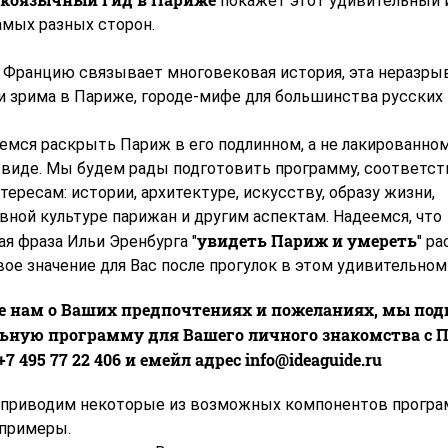
покажет этот удивительный 
амых разных сторон.
 Францию связывает многовековая история, эта неразры
и зрима в Париже, городе-мифе для большинства русских 
емся раскрыть Париж в его подлинном, а не лакированном
 виде. Мы будем рады подготовить программу, соответ
ересам: истории, архитектуре, искусству, образу жизни,
вной культуре парижан и другим аспектам. Надеемся, что
увидеть Париж и умереть
я фраза Ильи Эренбурга "
" ра
ое значение для Вас после прогулок в этом удивительном
е нам о Ваших предпочтениях и пожеланиях, мы по
ьную программу для Вашего личного знакомства с 
7 495 77 22 406 и емейл адрес info@ideaguide.ru
приводим некоторые из возможных компонентов програм
 примеры.