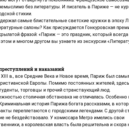
немыслимо без литературы. И писатель в Париже — не курь
одской стихии.
е держал самые блистательные светские кружки в эпоху 
тературные салоны? Как присуждается Гонкуровская преми
крылатой фразой: «Париж — это праздник, который всегда
 этом и многом другом вы узнаете из экскурсии «Литера
преступлений и наказаний
 XIII в., все Средние Века и Новое время, Париж был сам
христианской Европы. Помимо постоянных жителей, здес
туденты, торговцы и прочий странствующий люд.
ежностью столичная обстановка не отличалась. Особенно
Криминальная история Парижа богата рассказами, в кото
акты переплетаются с городскими легендами. С другой с
ие не бездействовало. У комиссара Мегрэ имелись свои
венники, а королевская власть была решительна и скора 