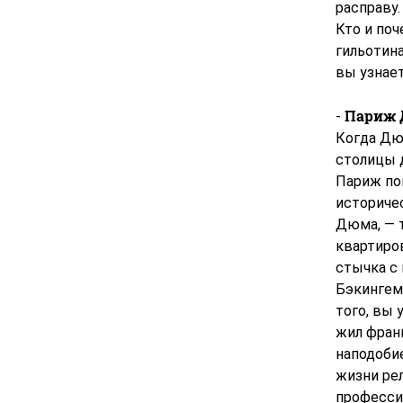
расправу.
Кто и поч
гильотина
вы узнает
Париж 
-
Когда Дю
столицы д
Париж по
историче
Дюма, — 
квартиров
стычка с 
Бэкингем 
того, вы 
жил фран
наподобие
жизни рел
професси