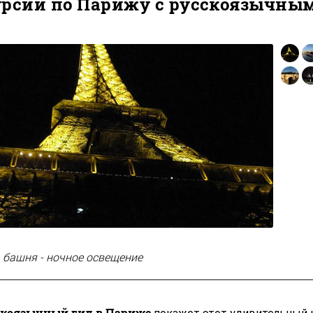
урсии по Парижу с русскоязычны
 башня - ночное освещение
скоязычный гид в Париже