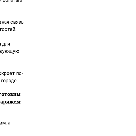
и богатый
вная связь
гостей.
 для
ствующую
скроет по-
 городе.
дготовим
Парижем:
м, а